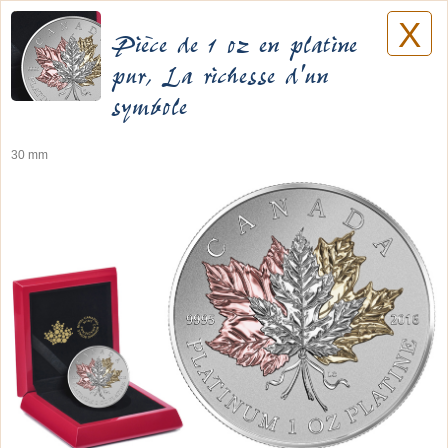
X
Lilyane Coulombe
Pièce de 1 oz en platine
pur, La richesse d'un
symbole
Monnaie
30 mm